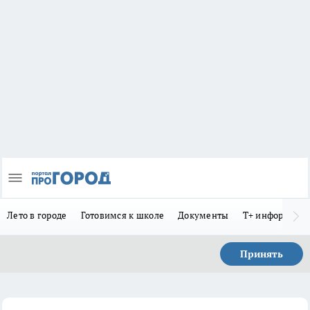
Лето в городе
Готовимся к школе
Документы
Т+ информиру
Принять