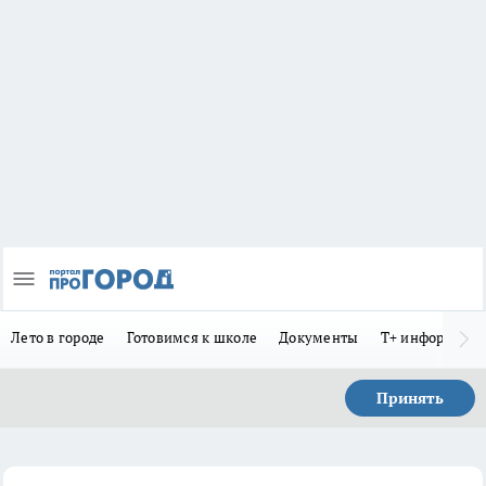
Лето в городе
Готовимся к школе
Документы
Т+ информиру
Принять