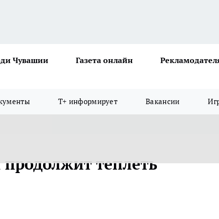
ди Чувашии
Газета онлайн
Рекламодател
кументы
Т+ информирует
Вакансии
Иг
х продолжит теплеть