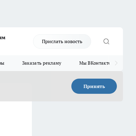
ям
Прислать новость
ры
Заказать рекламу
Мы ВКонтакте
Мы
Принять