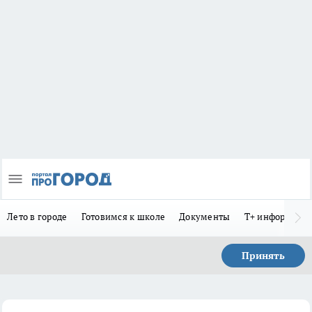
Лето в городе
Готовимся к школе
Документы
Т+ информиру
Принять