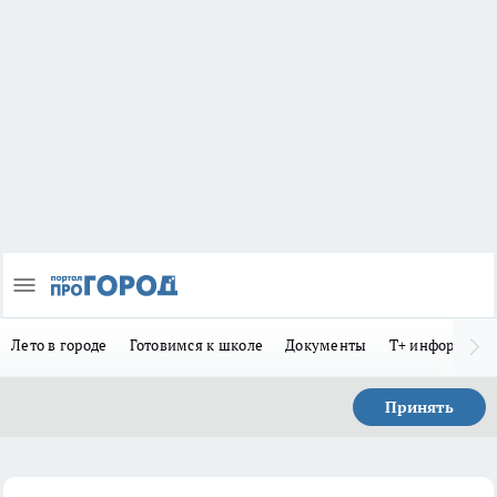
Лето в городе
Готовимся к школе
Документы
Т+ информиру
Принять