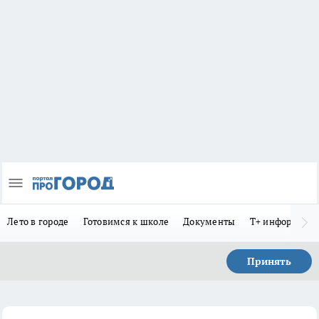
Лето в городе
Готовимся к школе
Документы
Т+ информиру
Принять