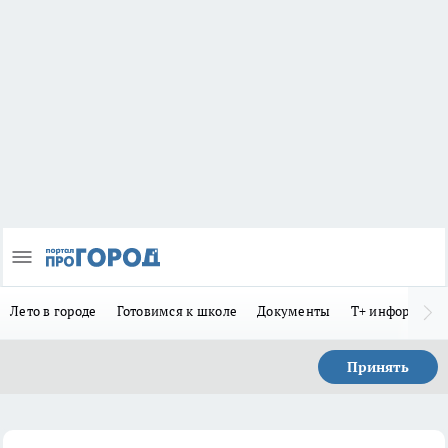
Лето в городе
Готовимся к школе
Документы
Т+ информиру
Принять