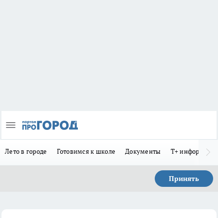
Лето в городе
Готовимся к школе
Документы
Т+ информиру
Принять