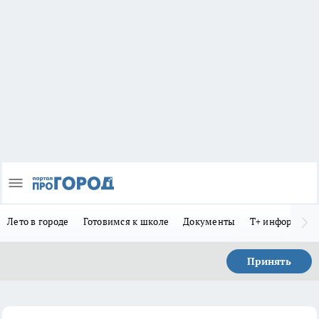
Лето в городе
Готовимся к школе
Документы
Т+ информиру
Принять