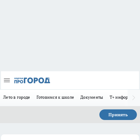
Лето в городе
Готовимся к школе
Документы
Т+ информиру
Принять