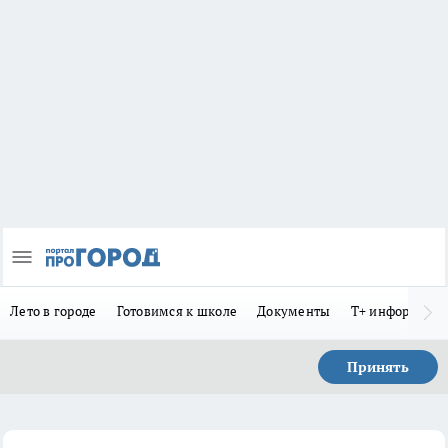
Лето в городе
Готовимся к школе
Документы
Т+ информиру
Принять