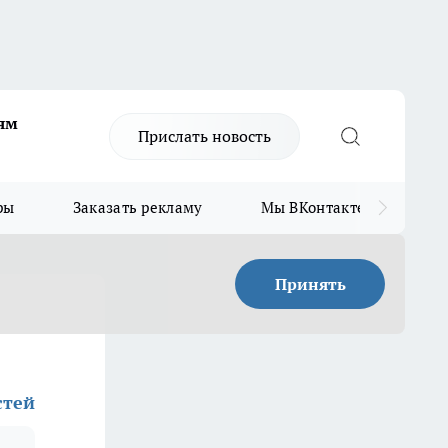
ям
Прислать новость
ры
Заказать рекламу
Мы ВКонтакте
Мы
Принять
стей