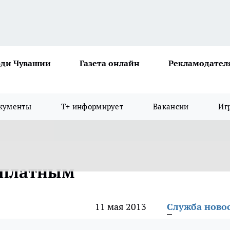
ди Чувашии
Газета онлайн
Рекламодател
кументы
Т+ информирует
Вакансии
Иг
 платным
11 мая 2013
Служба ново