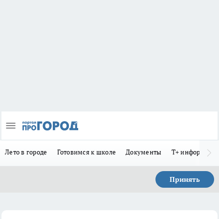
Лето в городе
Готовимся к школе
Документы
Т+ информиру
Принять