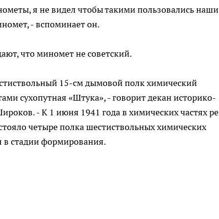
нометы, я не видел чтобы такими поль­зовались наши
иномет, - вспоминает он.
ают, что ми­номет не советский.
естиствольный 15-см дымовой полк химический
ами сухопутная «Штука», - говорит декан историко-
­роков. - К 1 июня 1941 года в химических частях ре
стояло четыре полка шестиствольных хи­мических
 в ста­дии формирования.