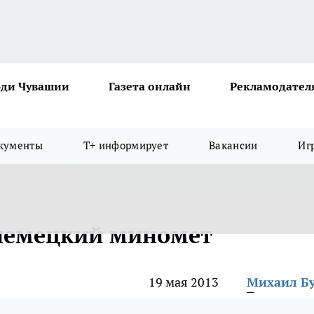
ди Чувашии
Газета онлайн
Рекламодател
кументы
Т+ информирует
Вакансии
Иг
 немецкий миномет
19 мая 2013
Михаил Б