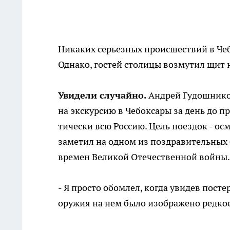
Никаких серьезных про­исшествий в Че
Однако, го­стей столицы возмутил щит 
Увидели случайно.
Ан­дрей Гудошнико
на экскур­сию в Чебоксары за день до п
тически всю Россию. Цель поездок - ос
заметил на одном из поздравительных 
времен Великой Отечествен­ной войны.
- Я просто обомлел, когда увидев пост
оружия на нем было изображено редко