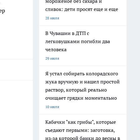
а
мороженое без сахара и
сливок: дети просят еще и еще
ер
28 июля
В Чувашии в ДТП с
легковушками погибли два
человека
29 июля
Я устал собирать колорадского
жука вручную и нашел простой
раствор, который реально
очищает грядки моментально
10 июля
Кабачки "как грибы", которые
съедают первыми: заготовка,
из‑за которой банки до весны в