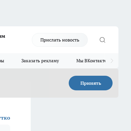
ям
Прислать новость
ры
Заказать рекламу
Мы ВКонтакте
Мы
Принять
утко