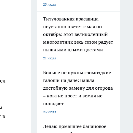
23 июля
Титулованная красавица
неустанно цветет с мая по
октябрь: этот великолепный
многолетник весь сезон радует
пышными алыми цветами
21 июля
Больше не нужны громоздкие
галоши на даче: нашла
сел
достойную замену для огорода
– нога не преет и земля не
попадает
ы
23 июля
 в
Делаю домашнее банановое