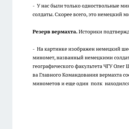
- У нас были только одно­ствольные ми
солдаты. Скорее всего, это немецкий м
Резерв вермахта.
Исто­рики подтвержд
- На картинке изображен немецкий ш
миномет, названный немец­кими солдат
географического факультета ЧГУ Олег Ши
ва Главного Командования вермахта со
минометов и еще один полк находился