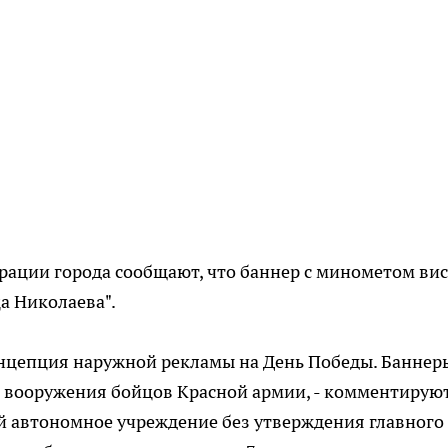
ации го­рода сообщают, что баннер с минометом ви
ца Николаева".
цепция на­ружной рекламы на День По­беды. Баннер
 вооружения бойцов Крас­ной армии, - комментируют
й автономное учреждение без утверждения главного