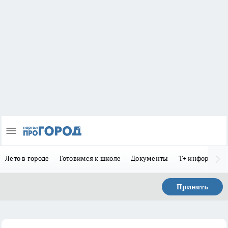
Лето в городе
Готовимся к школе
Документы
Т+ информиру
Принять