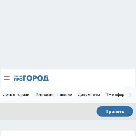
Лето в городе
Готовимся к школе
Документы
Т+ информиру
Принять