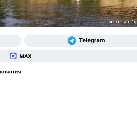
фото Про Го
нования