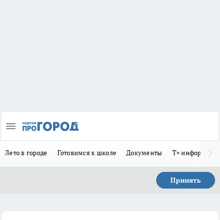
Лето в городе
Готовимся к школе
Документы
Т+ информиру
Принять