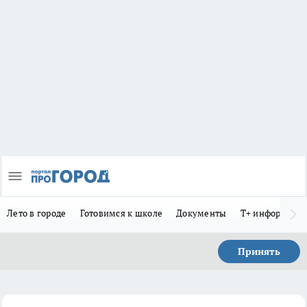
Лето в городе
Готовимся к школе
Документы
Т+ информиру
Принять