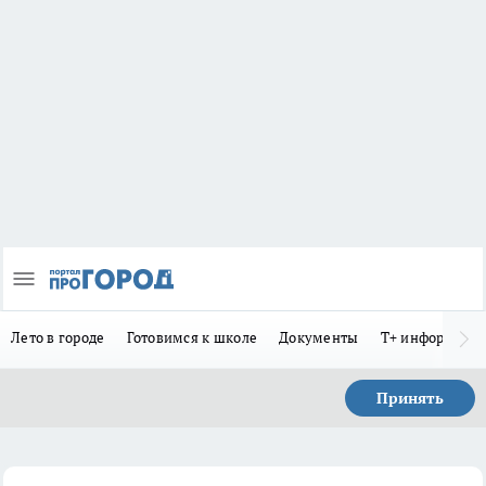
Лето в городе
Готовимся к школе
Документы
Т+ информиру
Принять