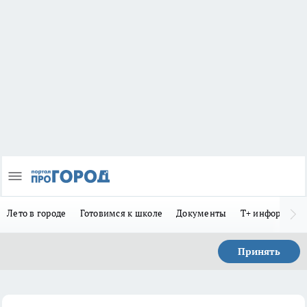
Лето в городе
Готовимся к школе
Документы
Т+ информиру
Принять