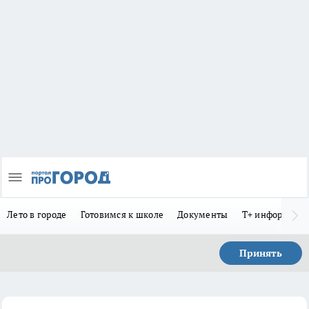
Лето в городе
Готовимся к школе
Документы
Т+ информиру
Принять