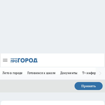
Лето в городе
Готовимся к школе
Документы
Т+ информиру
Принять