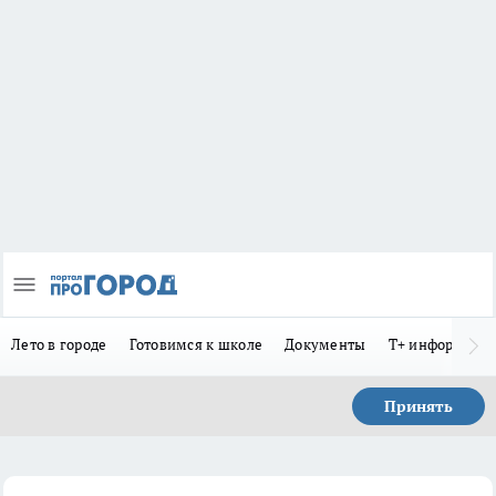
Лето в городе
Готовимся к школе
Документы
Т+ информиру
Принять