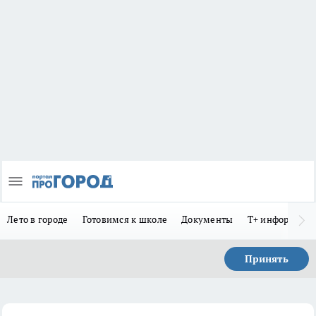
Лето в городе
Готовимся к школе
Документы
Т+ информиру
Принять