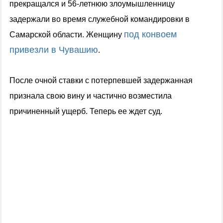
прекращался и 56-летнюю злоумышленницу
задержали во время
служебной командировки в
под конвоем
Самарск
ой
област
и.
Женщину
привезли в Чувашию
.
После очной ставки с потерпевшей задержанная
признала
свою вину
и частично возместила
причиненный ущер
б. Теперь ее ждет суд.