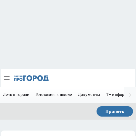
Лето в городе
Готовимся к школе
Документы
Т+ информиру
Принять