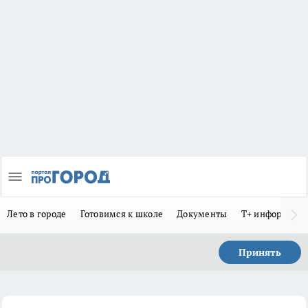
Лето в городе
Готовимся к школе
Документы
Т+ информиру
Принять