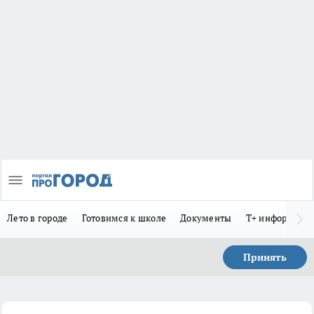
Лето в городе
Готовимся к школе
Документы
Т+ информиру
Принять