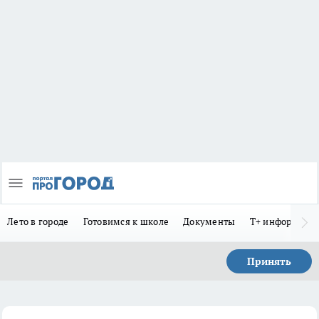
Лето в городе
Готовимся к школе
Документы
Т+ информиру
Принять