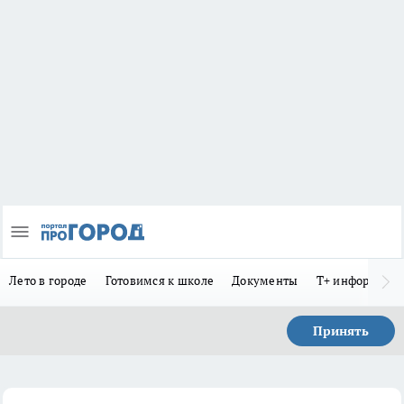
Лето в городе
Готовимся к школе
Документы
Т+ информиру
Принять