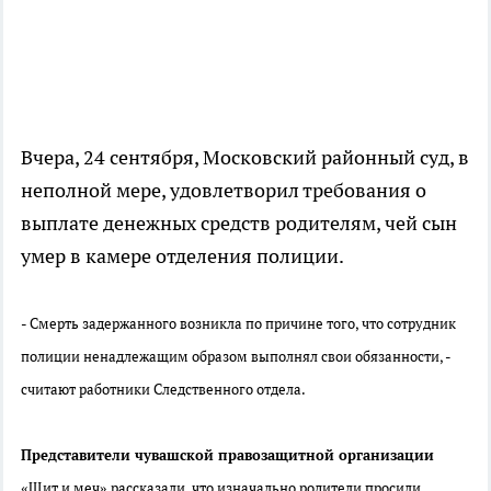
Вчера, 24 сентября, Московский районный суд, в
неполной мере, удовлетворил требования о
выплате денежных средств родителям, чей сын
умер в камере отделения полиции.
- Смерть задержанного возникла по причине того, что сотрудник
полиции ненадлежащим образом выполнял свои обязанности, -
считают работники Следственного отдела.
Представители ч
увашск
ой
правозащитн
ой
организаци
и
«Щит и меч»
рассказали
, что изначально родители просили