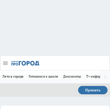
Лето в городе
Готовимся к школе
Документы
Т+ информиру
Принять