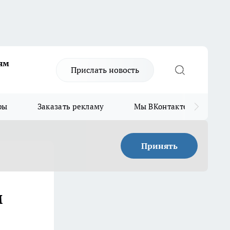
ям
Прислать новость
ры
Заказать рекламу
Мы ВКонтакте
Мы
Принять
м