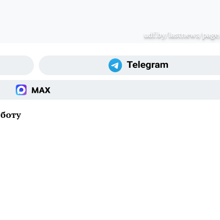
udf.by/lastnews/page
бботу