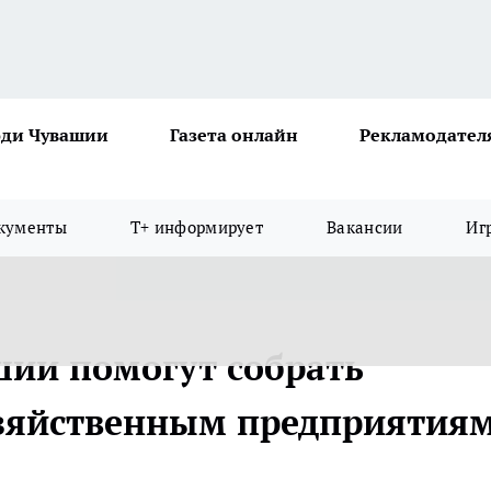
ди Чувашии
Газета онлайн
Рекламодател
кументы
Т+ информирует
Вакансии
Иг
ии помогут собрать
озяйственным предприятия