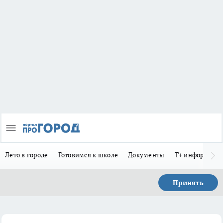
Лето в городе
Готовимся к школе
Документы
Т+ информиру
Принять