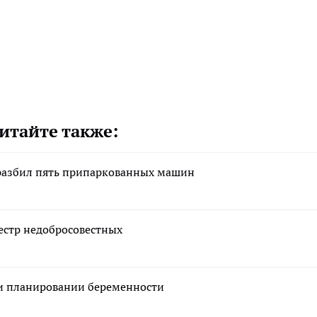
итайте также:
 разбил пять припаркованных машин
естр недобросовестных
ри планировании беременности