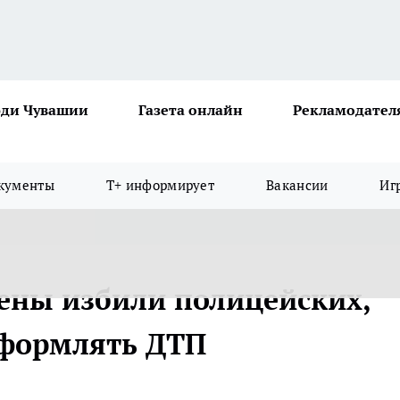
ди Чувашии
Газета онлайн
Рекламодател
кументы
Т+ информирует
Вакансии
Иг
ены избили полицейских,
оформлять ДТП