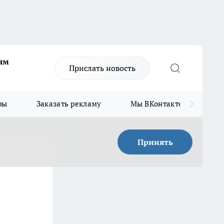
ям
Прислать новость
ры
Заказать рекламу
Мы ВКонтакте
Мы
Принять