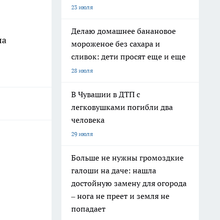
23 июля
Делаю домашнее банановое
ла
мороженое без сахара и
сливок: дети просят еще и еще
28 июля
В Чувашии в ДТП с
легковушками погибли два
человека
29 июля
Больше не нужны громоздкие
галоши на даче: нашла
достойную замену для огорода
– нога не преет и земля не
попадает