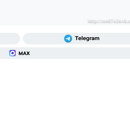
http://cs407426.vk.