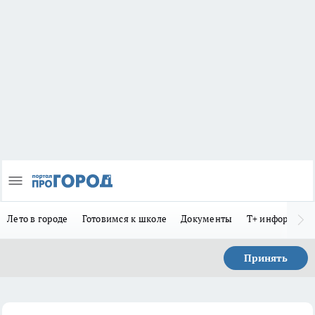
Лето в городе
Готовимся к школе
Документы
Т+ информиру
Принять