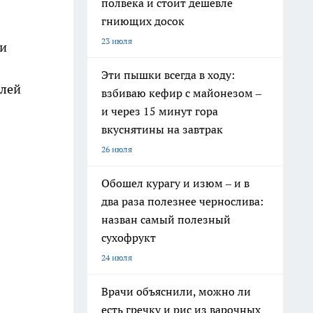
полвека и стоит дешевле
гниющих досок
23 июля
ли
Эти пышки всегда в ходу:
елей
взбиваю кефир с майонезом –
и через 15 минут гора
вкуснятины на завтрак
26 июля
Обошел курагу и изюм – и в
два раза полезнее чернослива:
назван самый полезный
сухофрукт
24 июля
Врачи объяснили, можно ли
есть гречку и рис из варочных