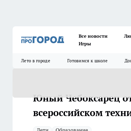
Все новости
Лю
Игры
Лето в городе
Готовимся к школе
До
Юный Чебоксарец от
всероссийском техн
Дети
Образование