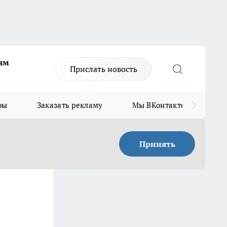
ям
Прислать новость
ры
Заказать рекламу
Мы ВКонтакте
Мы
Принять