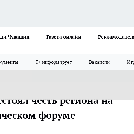
ди Чувашии
Газета онлайн
Рекламодател
кументы
Т+ информирует
Вакансии
Иг
стоял честь региона на
ическом форуме