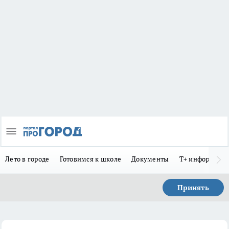
Лето в городе
Готовимся к школе
Документы
Т+ информиру
Принять