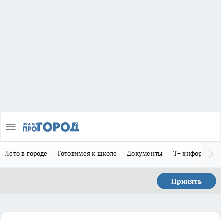
Лето в городе
Готовимся к школе
Документы
Т+ информиру
Принять