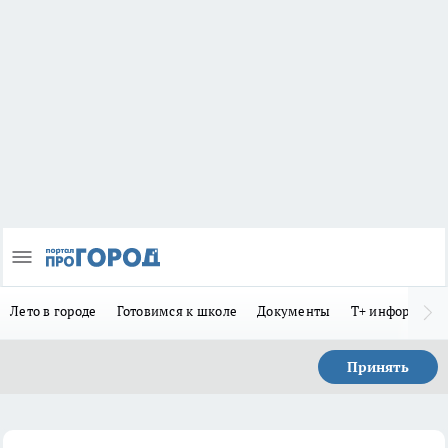
Лето в городе
Готовимся к школе
Документы
Т+ информиру
Принять