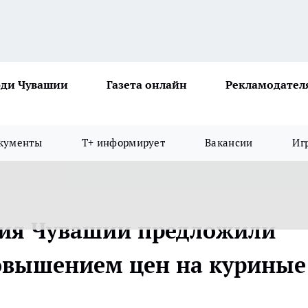
ди Чувашии
Газета онлайн
Рекламодател
кументы
Т+ информирует
Вакансии
Иг
ия Чувашии предложили
овышением цен на куриные