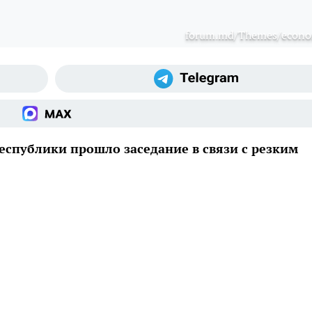
forum.md/Themes/econ
спублики прошло заседание в связи с резким