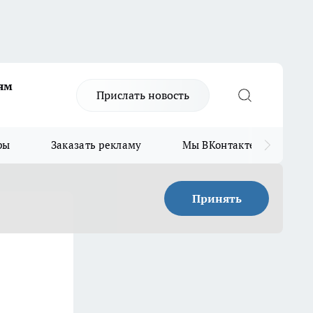
ям
Прислать новость
ры
Заказать рекламу
Мы ВКонтакте
Мы
Принять