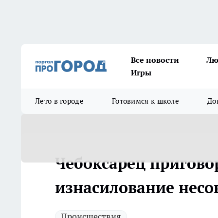
Все новости
Лю
Игры
Лето в городе
Готовимся к школе
До
Чебоксарец пригово
изнасилование нес
Происшествия