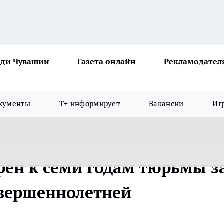
ди Чувашии
Газета онлайн
Рекламодател
кументы
Т+ информирует
Вакансии
Иг
рен к семи годам тюрьмы з
овершеннолетней