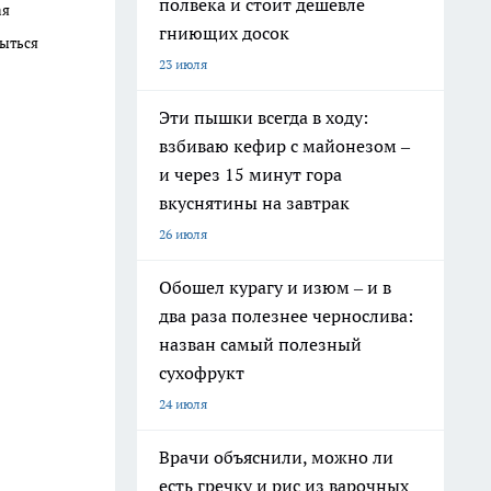
полвека и стоит дешевле
ая
гниющих досок
рыться
23 июля
Эти пышки всегда в ходу:
взбиваю кефир с майонезом –
и через 15 минут гора
вкуснятины на завтрак
26 июля
Обошел курагу и изюм – и в
два раза полезнее чернослива:
назван самый полезный
сухофрукт
24 июля
Врачи объяснили, можно ли
есть гречку и рис из варочных