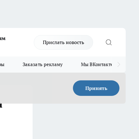
ям
Прислать новость
ры
Заказать рекламу
Мы ВКонтакте
Мы
Принять
а