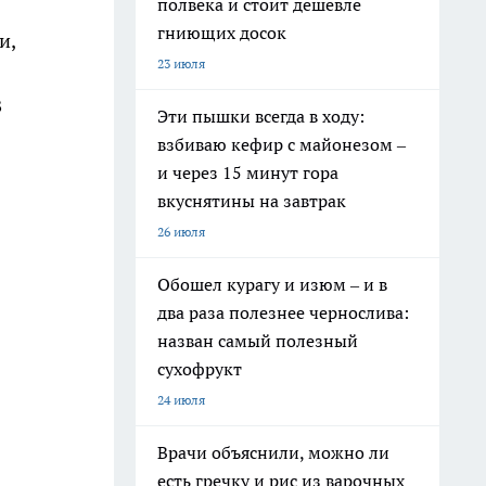
полвека и стоит дешевле
гниющих досок
и,
23 июля
В
Эти пышки всегда в ходу:
взбиваю кефир с майонезом –
и через 15 минут гора
вкуснятины на завтрак
26 июля
Обошел курагу и изюм – и в
два раза полезнее чернослива:
назван самый полезный
сухофрукт
24 июля
Врачи объяснили, можно ли
есть гречку и рис из варочных