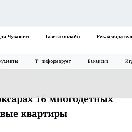
ди Чувашии
Газета онлайн
Рекламодател
кументы
Т+ информирует
Вакансии
Иг
оксарах 16 многодетных
овые квартиры