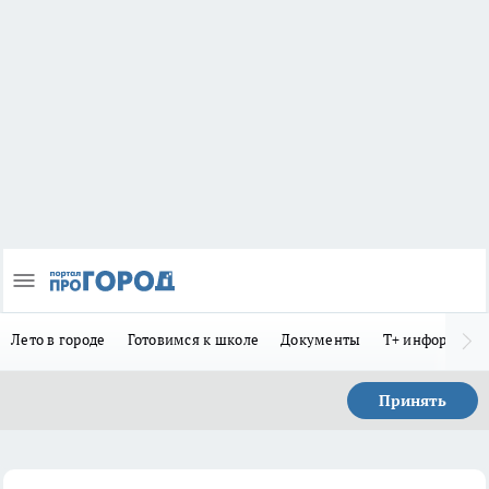
Лето в городе
Готовимся к школе
Документы
Т+ информиру
Принять