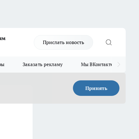
ям
Прислать новость
ры
Заказать рекламу
Мы ВКонтакте
Мы
Принять