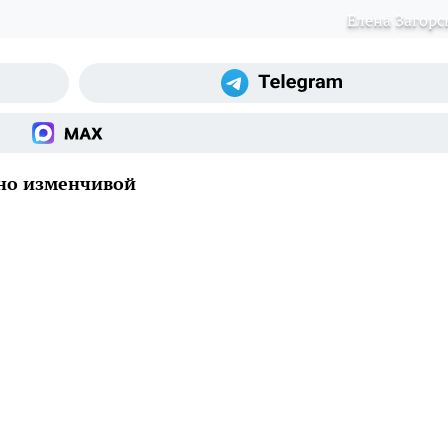
Елена Загорс
чно изменчивой