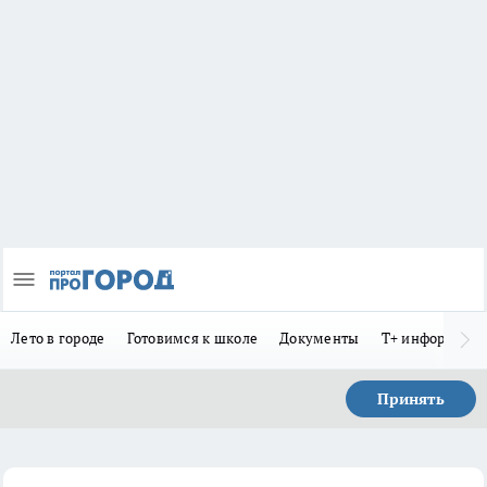
Лето в городе
Готовимся к школе
Документы
Т+ информиру
Принять