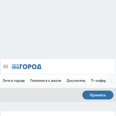
Лето в городе
Готовимся к школе
Документы
Т+ информиру
Принять