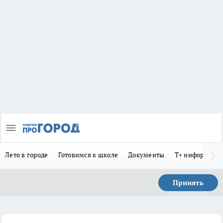
Лето в городе
Готовимся к школе
Документы
Т+ информиру
Принять