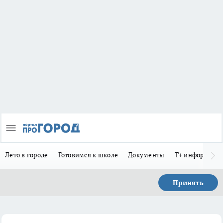
Лето в городе
Готовимся к школе
Документы
Т+ информиру
Принять