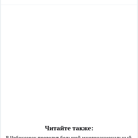
Читайте также:
В Чебоксарах проведут большой многонациональный