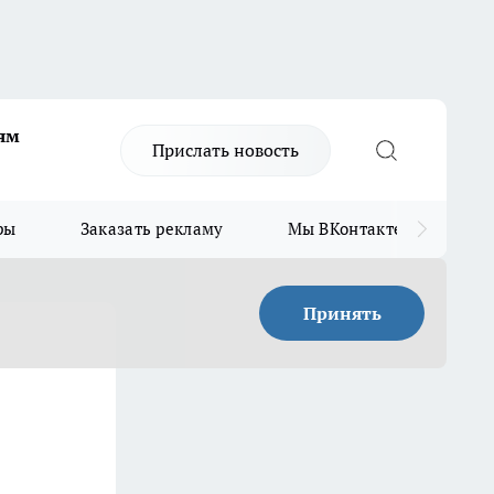
ям
Прислать новость
ры
Заказать рекламу
Мы ВКонтакте
Мы
Принять