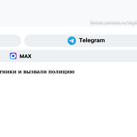
forum.yarcom.ru/topi
тники и вызвали полицию