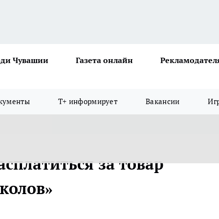
ди Чувашии
Газета онлайн
Рекламодател
кументы
Т+ информирует
Вакансии
Иг
асплатиться за товар
колов»