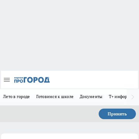
Лето в городе
Готовимся к школе
Документы
Т+ информиру
Принять